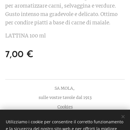
per aromatizzare carni, selvaggina e verdure.
Gusto intenso ma gradevole e delicato. Ottimo
per condire piatti a base di carne di maiale.
LATTINA 100 ml
7,00
€
SA MOLA,
sulle vostre tavole dal 1913
Cookies
Lingue
Utilizziamo i cookie per consentire il corretto funzionamento
Italiano
English
Deutsch
e la sicurezza del nostro sito web e per offrirti la migliore