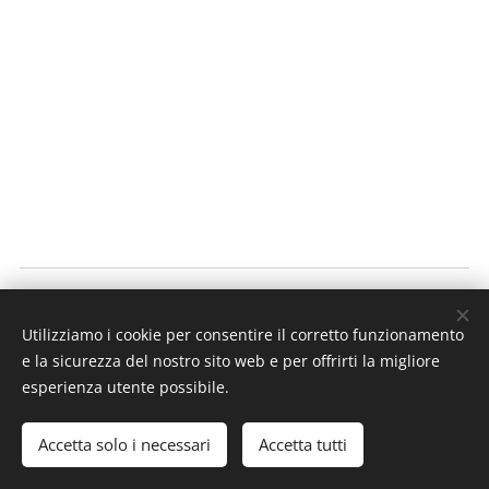
SA MOLA,
Utilizziamo i cookie per consentire il corretto funzionamento
sulle vostre tavole dal 1913
e la sicurezza del nostro sito web e per offrirti la migliore
Cookies
esperienza utente possibile.
Lingue
Accetta solo i necessari
Accetta tutti
Italiano
English
Deutsch