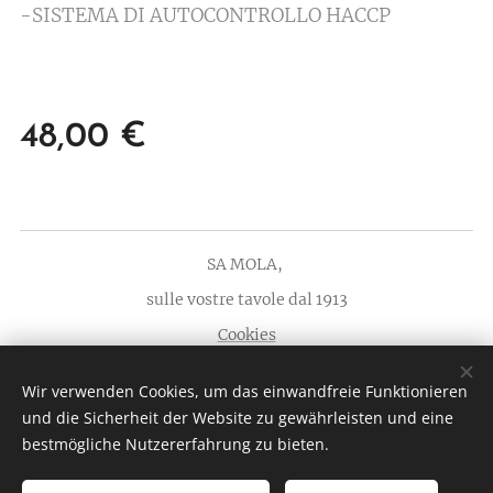
-SISTEMA DI AUTOCONTROLLO HACCP
48,00
€
SA MOLA,
sulle vostre tavole dal 1913
Cookies
Sprachen
Wir verwenden Cookies, um das einwandfreie Funktionieren
Italiano
English
Deutsch
und die Sicherheit der Website zu gewährleisten und eine
bestmögliche Nutzererfahrung zu bieten.